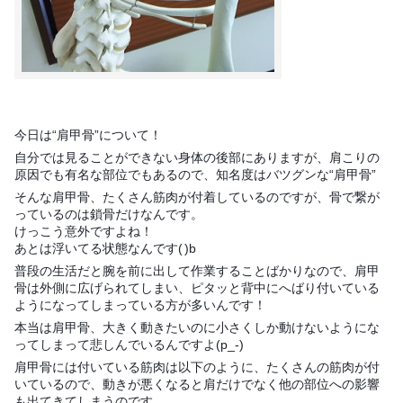
今日は“肩甲骨”について！
自分では見ることができない身体の後部にありますが、肩こりの
原因でも有名な部位でもあるので、知名度はバツグンな“肩甲骨”
そんな肩甲骨、たくさん筋肉が付着しているのですが、骨で繋が
っているのは鎖骨だけなんです。
けっこう意外ですよね！
あとは浮いてる状態なんです(
)b
普段の生活だと腕を前に出して作業することばかりなので、肩甲
骨は外側に広げられてしまい、ピタッと背中にへばり付いている
ようになってしまっている方が多いんです！
本当は肩甲骨、大きく動きたいのに小さくしか動けないようにな
ってしまって悲しんでいるんですよ(p_-)
肩甲骨には付いている筋肉は以下のように、たくさんの筋肉が付
いているので、動きが悪くなると肩だけでなく他の部位への影響
も出てきてしまうのです。