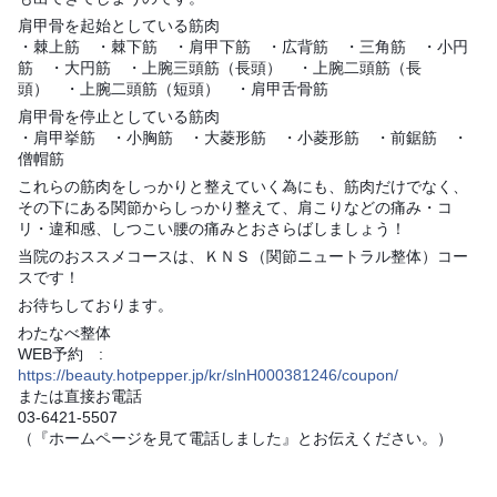
肩甲骨を起始としている筋肉
・棘上筋 ・棘下筋 ・肩甲下筋 ・広背筋 ・三角筋 ・小円
筋 ・大円筋 ・上腕三頭筋（長頭） ・上腕二頭筋（長
頭） ・上腕二頭筋（短頭） ・肩甲舌骨筋
肩甲骨を停止としている筋肉
・肩甲挙筋 ・小胸筋 ・大菱形筋 ・小菱形筋 ・前鋸筋 ・
僧帽筋
これらの筋肉をしっかりと整えていく為にも、筋肉だけでなく、
その下にある関節からしっかり整えて、肩こりなどの痛み・コ
リ・違和感、しつこい腰の痛みとおさらばしましょう！
当院のおススメコースは、ＫＮＳ（関節ニュートラル整体）コー
スです！
お待ちしております。
わたなべ整体
WEB予約 :
https://beauty.hotpepper.jp/kr/slnH000381246/coupon/
または直接お電話
03-6421-5507
（『ホームページを見て電話しました』とお伝えください。）