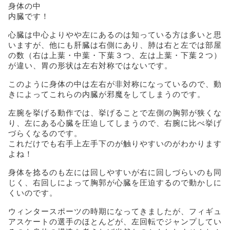
身体の中
内臓です！
心臓は中心よりやや左にあるのは知っている方は多いと思
いますが、他にも肝臓は右側にあり、肺は右と左では部屋
の数（右は上葉・中葉・下葉３つ、左は上葉・下葉２つ）
が違い、胃の形状は左右対称ではないです。
このように身体の中は左右が非対称になっているので、動
きによってこれらの内臓が邪魔をしてしまうのです。
左腕を挙げる動作では、挙げることで左側の胸郭が狭くな
り、左にある心臓を圧迫してしまうので、右腕に比べ挙げ
づらくなるのです。
これだけでも右手上左手下のが触りやすいのがわかります
よね！
身体を捻るのも左には回しやすいが右に回しづらいのも同
じく、右回しによって胸郭が心臓を圧迫するので動かしに
くいのです。
ウィンタースポーツの時期になってきましたが、フィギュ
アスケートの選手のほとんどが、左回転でジャンプしてい