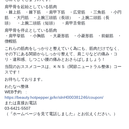
肩甲骨を起始としている筋肉
・棘上筋 ・棘下筋 ・肩甲下筋 ・広背筋 ・三角筋 ・小円
筋 ・大円筋 ・上腕三頭筋（長頭） ・上腕二頭筋（長
頭） ・上腕二頭筋（短頭） ・肩甲舌骨筋
肩甲骨を停止としている筋肉
・肩甲挙筋 ・小胸筋 ・大菱形筋 ・小菱形筋 ・前鋸筋 ・
僧帽筋
これらの筋肉をしっかりと整えていく為にも、筋肉だけでなく、
その下にある関節からしっかり整えて、肩こりなどの痛み・コ
リ・違和感、しつこい腰の痛みとおさらばしましょう！
当院のおススメコースは、ＫＮＳ（関節ニュートラル整体）コー
スです！
お待ちしております。
わたなべ整体
WEB予約 :
https://beauty.hotpepper.jp/kr/slnH000381246/coupon/
または直接お電話
03-6421-5507
（『ホームページを見て電話しました』とお伝えください。）