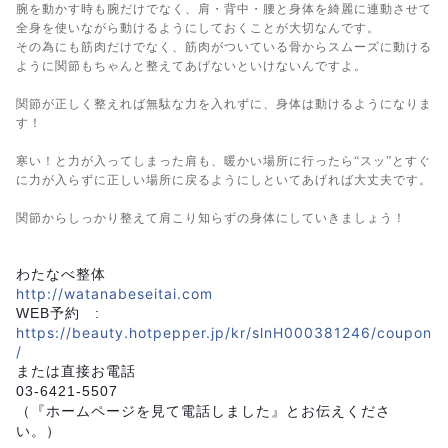
腕を動かす時も腕だけでなく、肩・背中・腰と身体を綺麗に連動させて
全身を使いながら動けるようにしておくことが大切なんです。
その為にも筋肉だけでなく、筋肉がついている骨からスムーズに動ける
ように関節もちゃんと整えてあげないといけないんですよ。
関節が正しく整えれば無駄な力を入れずに、身体は動けるようになりま
す！
寒い！と力が入ってしまった肩も、暖かい場所に行ったら“スッ”とすぐ
に力が入らずに正しい場所に戻るようにしといてあげれば大丈夫です。
関節からしっかり整えて肩こり知らずの身体にしていきましょう！
わたなべ整体
http://watanabeseitai.com
WEB予約 :
https://beauty.hotpepper.jp/kr/slnH000381246/coupon
/
または直接お電話
03-6421-5507
（『ホームページを見て電話しました』とお伝えくださ
い。）