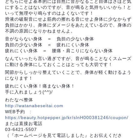
どちらにせよ基本的には自然に音がなること自体はさほど気
にすることはないのですが、音が鳴ると気持ちいいから！と
いって無理やり鳴らすのはよくないです！
滑液の破裂音にせよ筋肉の擦れる音にせよ身体に少なからず
負担はかかり、身体にダメージをあたえているので、身体の
不調の原因になりかねませんよ。
音がならない身体 ＝ 負担の少ない身体
負担の少ない身体 ＝ 疲れにくい身体
疲れにくい身体 ＝ 腰痛・肩こりにならない身体
なんていったら言い過ぎですが、音が鳴ることなくスムーズ
に動ける身体にしておくことはとっても大切です！
関節からしっかり整えていくことで、身体が軽く動けるよう
になります！
疲れにくい身体！痛まない身体！
手に入れましょう(^^)/
わたなべ整体
http://watanabeseitai.com
WEB予約 :
https://beauty.hotpepper.jp/kr/slnH000381246/coupon/
または直接お電話
03-6421-5507
（『ホームページを見て電話しました』とお伝えくださ