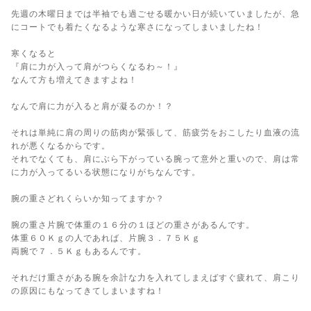
先週の木曜日までは半袖でも過ごせる暖かい日が続いていましたが、急
にコートでも着たくなるような寒さになってしまいましたね！
寒くなると
『肩に力が入って肩がつらくなるわ～！』
なんて方も増えてきますよね！
なんで肩に力が入ると肩が凝るのか！？
それは単純に肩の周りの筋肉が緊張して、筋疲労をおこしたり血液の流
れが悪くなるからです。
それでなくても、肩にぶら下がっている腕って意外と重いので、肩は常
に力が入ってるいる状態になりがちなんです。
腕の重さどれくらいか知ってますか？
腕の重さ片腕で体重の１６分の１ほどの重さがあるんです。
体重６０Ｋｇの人であれば、片腕３．７５Ｋｇ
両腕で７．５Ｋｇもあるんです。
それだけ重さがある腕を余計な力を入れてしまえばすぐ疲れて、肩こり
の原因にもなってきてしまいますね！