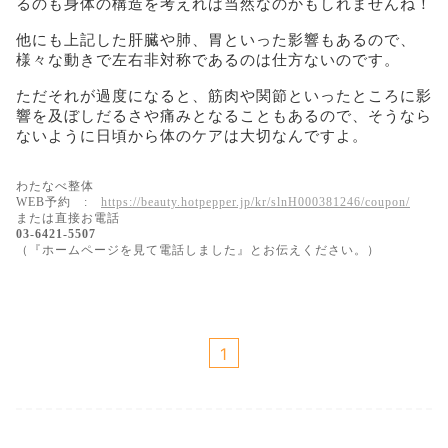
るのも身体の構造を考えれば当然なのかもしれませんね！
他にも上記した肝臓や肺、胃といった影響もあるので、
様々な動きで左右非対称であるのは仕方ないのです。
ただそれが過度になると、筋肉や関節といったところに影
響を及ぼしだるさや痛みとなることもあるので、そうなら
ないように日頃から体のケアは大切なんですよ。
わたなべ整体
WEB予約 :
https://beauty.hotpepper.jp/kr/slnH000381246/coupon/
または直接お電話
03-6421-5507
（『ホームページを見て電話しました』とお伝えください。）
1