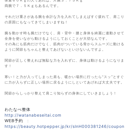
体重６０Ｋｇの人であれば、片腕３．７５Ｋｇ
両腕で７．５Ｋｇもあるんです。
それだけ重さがある腕を余計な力を入れてしまえばすぐ疲れて、肩こり
の原因にもなってきてしまいますね！
腕を動かす時も腕だけでなく、肩・背中・腰と身体を綺麗に連動させて
全身を使いながら動けるようにしておくことが大切なんです。
その為にも筋肉だけでなく、筋肉がついている骨からスムーズに動ける
ように関節もちゃんと整えてあげないといけないんですよ。
関節が正しく整えれば無駄な力を入れずに、身体は動けるようになりま
す！
寒い！と力が入ってしまった肩も、暖かい場所に行ったら“スッ”とすぐ
に力が入らずに正しい場所に戻るようにしといてあげれば大丈夫です。
関節からしっかり整えて肩こり知らずの身体にしていきましょう！
わたなべ整体
http://watanabeseitai.com
WEB予約 :
https://beauty.hotpepper.jp/kr/slnH000381246/coupon