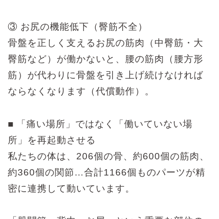
③
お尻の機能低下（臀筋不全）
骨盤を正しく支えるお尻の筋肉（中臀筋・大
臀筋など）が働かないと、腰の筋肉（腰方形
筋）が代わりに骨盤を引き上げ続けなければ
ならなくなります（代償動作）。
■
「痛い場所」ではなく「働いていない場
所」を再起動させる
私たちの体は、
206
個の骨、約
600
個の筋肉、
約
360
個の関節
…
合計
1166
個ものパーツが精
密に連携して動いています。