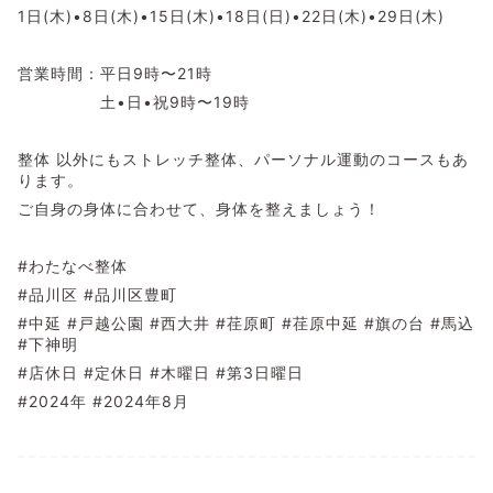
1日(木)•8日(木)•15日(木)•18日(日)•22日(木)•29日(木)
営業時間：平日9時〜21時
土•日•祝9時〜19時
整体 以外にもストレッチ整体、パーソナル運動のコースもあ
ります。
ご自身の身体に合わせて、身体を整えましょう！
#わたなべ整体
#品川区 #品川区豊町
#中延 #戸越公園 #西大井 #荏原町 #荏原中延 #旗の台 #馬込
#下神明
#店休日 #定休日 #木曜日 #第3日曜日
#2024年 #2024年8月