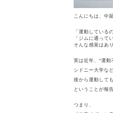
こんにちは、中
「運動している
「ジムに通って
そんな感覚はあ
実は近年、“運動
シドニー大学など
後から運動して
ということが報
つまり、