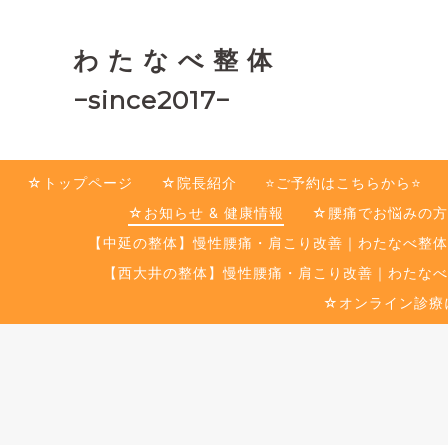
わ た な べ 整 体
−since2017−
☆トップページ
☆院長紹介
⭐️ご予約はこちらから⭐️
☆お知らせ & 健康情報
☆腰痛でお悩みの方
【中延の整体】慢性腰痛・肩こり改善｜わたなべ整体
【西大井の整体】慢性腰痛・肩こり改善｜わたなべ
☆オンライン診療