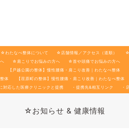
☆わたなべ整体について
☆店舗情報／アクセス（道順）
へ
☆肩こりでお悩みの方へ
☆首や頭痛でお悩みの方へ
【戸越公園の整体】慢性腰痛・肩こり改善｜わたなべ整体
整体
【荏原町の整体】慢性腰痛・肩こり改善｜わたなべ整体
に対応した医療クリニックと提携
・提携先&相互リンク
・
☆お知らせ & 健康情報