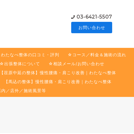
03-6421-5507
お問い合わせ
☆わたなべ整体の口コミ・評判
☆コース／料金＆施術の流れ
☆出張整体について
☆相談メール/お問い合わせ
【荏原中延の整体】慢性腰痛・肩こり改善｜わたなべ整体
【馬込の整体】慢性腰痛・肩こり改善｜わたなべ整体
店内／店外／施術風景等