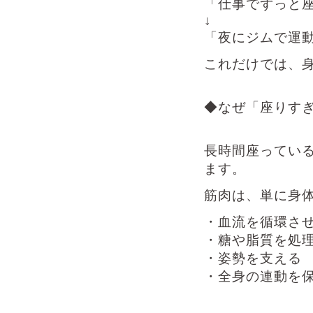
「仕事でずっと
↓
「夜にジムで運
これだけでは、
◆なぜ「座りす
長時間座ってい
ます。
筋肉は、単に身
・血流を循環さ
・糖や脂質を処
・姿勢を支える
・全身の連動を