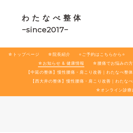
わ た な べ 整 体
−since2017−
☆トップページ
☆院長紹介
⭐️ご予約はこちらから⭐️
☆お知らせ & 健康情報
☆腰痛でお悩みの方
【中延の整体】慢性腰痛・肩こり改善｜わたなべ整体
【西大井の整体】慢性腰痛・肩こり改善｜わたなべ
☆オンライン診療