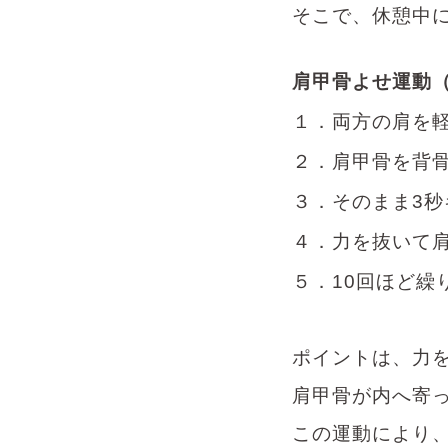
そこで、休憩中
肩甲骨よせ運動
１．両方の肩を
２．肩甲骨を背
３．そのまま
3
秒
４．力を抜いて
５．
10
回ほど繰
ポイントは、力
肩甲骨が内へ寄
この運動により