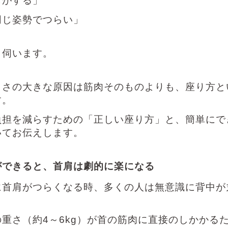
じがする」
同じ姿勢でつらい」
く伺います。
らさの大きな原因は筋肉そのものよりも、座り方と
す。
負担を減らすための「正しい座り方」と、簡単にで
いてお伝えします。
ができると、首肩は劇的に楽になる
に首肩がつらくなる時、多くの人は無意識に背中が
の重さ（約
4
～
6kg
）が首の筋肉に直接のしかかる