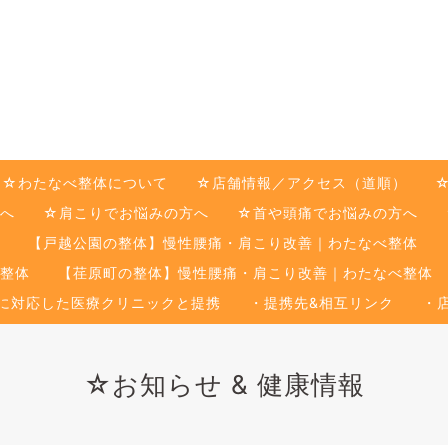
☆わたなべ整体について
☆店舗情報／アクセス（道順）
へ
☆肩こりでお悩みの方へ
☆首や頭痛でお悩みの方へ
【戸越公園の整体】慢性腰痛・肩こり改善｜わたなべ整体
整体
【荏原町の整体】慢性腰痛・肩こり改善｜わたなべ整体
に対応した医療クリニックと提携
・提携先&相互リンク
・
☆お知らせ & 健康情報