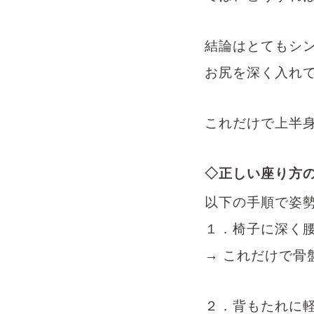
結論はとてもシ
お尻を深く入れ
これだけで上半
◇正しい座り方
以下の手順で姿
１．椅子に深く
→
これだけで骨
２．背もたれに