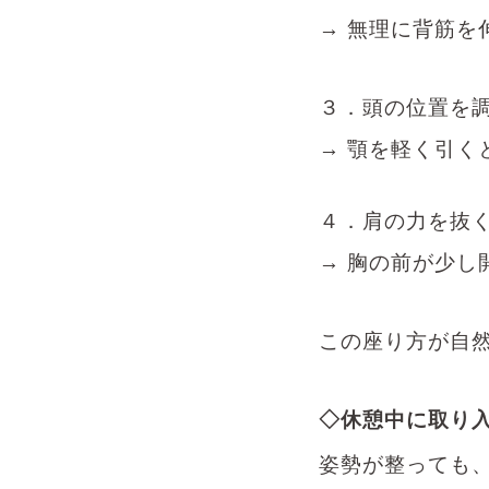
→
無理に背筋を
３．頭の位置を
→
顎を軽く引く
４．肩の力を抜
→
胸の前が少し
この座り方が自
◇休憩中に取り
姿勢が整っても