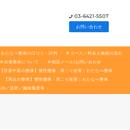
03-6421-5507
お問い合わせ
☆わたなべ整体の口コミ・評判
☆コース／料金＆施術の流れ
☆出張整体について
☆相談メール/お問い合わせ
【荏原中延の整体】慢性腰痛・肩こり改善｜わたなべ整体
【馬込の整体】慢性腰痛・肩こり改善｜わたなべ整体
店内／店外／施術風景等