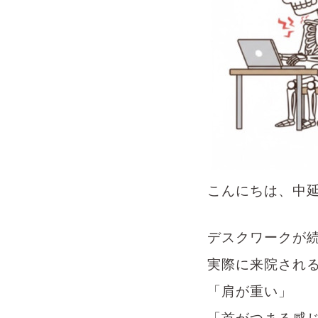
こんにちは、中
デスクワークが
実際に来院され
「肩が重い」