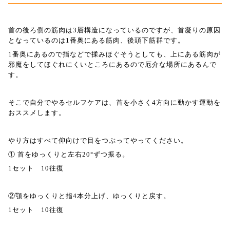
首の後ろ側の筋肉は
3
層構造になっているのですが、首凝りの原因
となっているのは
1
番奥にある筋肉、後頭下筋群です。
1
番奥にあるので指などで揉みほぐそうとしても、上にある筋肉が
邪魔をしてほぐれにくいところにあるので厄介な場所にあるんで
す。
そこで自分でやるセルフケアは、首を小さく
4
方向に動かす運動を
おススメします。
やり方はすべて仰向けで目をつぶってやってください。
①
首をゆっくりと左右
20°
ずつ振る。
1
セット
10
往復
②
顎をゆっくりと指
4
本分上げ、ゆっくりと戻す。
1
セット
10
往復