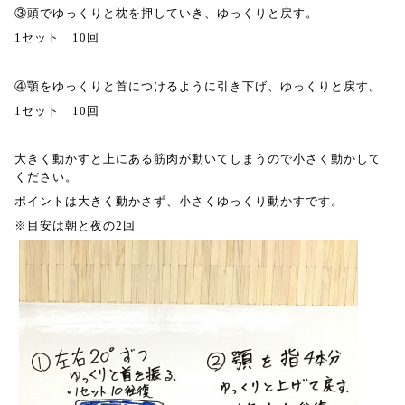
③
頭でゆっくりと枕を押していき、ゆっくりと戻す。
1
セット
10
回
④
顎をゆっくりと首につけるように引き下げ、ゆっくりと戻す。
1
セット
10
回
大きく動かすと上にある筋肉が動いてしまうので小さく動かして
ください。
ポイントは大きく動かさず、小さくゆっくり動かすです。
※目安は朝と夜の2回