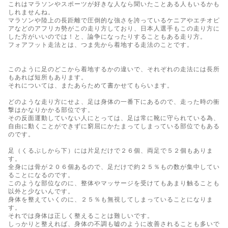
これはマラソンやスポーツが好きな人なら聞いたことある人もいるかも
しれませんね。
マラソンや陸上の長距離で圧倒的な強さを誇っているケニアやエチオピ
アなどのアフリカ勢がこの走り方しており、日本人選手もこの走り方に
した方がいいのでは！と、論争になったりすることもある走り方。
フォアフット走法とは、つま先から着地する走法のことです。
このように足のどこから着地するかの違いで、それぞれの走法には長所
もあれば短所もあります。
それについては、またあらためて書かせてもらいます。
どのような走り方にせよ、足は身体の一番下にあるので、走った時の衝
撃はかなりかかる部位です。
その反面運動していない人にとっては、足は常に靴に守られている為、
自由に動くことができずに窮屈にかたまってしまっている部位でもある
のです。
足（くるぶしから下）には片足だけで２６個、両足で５２個もありま
す。
全身には骨が２０６個あるので、足だけで約２５％もの数が集中してい
ることになるのです。
このような部位なのに、整体やマッサージを受けてもあまり触ることも
以外と少ないんです。
身体を整えていくのに、２５％も無視してしまっていることになりま
す。
それでは身体は正しく整えることは難しいです。
しっかりと整えれば、身体の不調も嘘のように改善されることも多いで