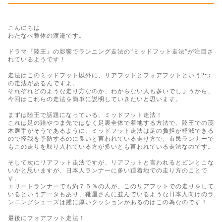
こんにちは
わたなべ整体の渡邉です。
ドラマ『陸王』の影響でランニング走法の“ミッドフット走法”が注目さ
れているようです！
走法はこのミッドフット以外に、リアフットとフォアフットという2つ
の走法があるんですよ。
それぞれどのような走り方なのか、わからない人も多いでしょうから、
今回はこれらの走法を簡単に説明していきたいと思います。
まずは陸王で話題になっている、ミッドフット走法！
これは足の踵やつま先ではなく足裏全体で着地する方法で、陸王での茂
木選手がそうであるように、ミッドフット走法は足の負担が軽減できる
ので怪我を予防するのに良いと言われている走り方で、市民ランナーで
もこの走りを取り入れている方が多いとも言われている走法なのです。
そして次にリアフット走法ですが、リアフットと言われるとピンとこな
いかと思いますが、日本人ランナーに多い踵着地での走り方のことで
す。
エリートランナーでも約７５％の人が、このリアフットでの走りをして
いるというデータもあり、靴屋さんに並んでいるような日本人向けのラ
ンニングシューズは踵に厚いクッションがあるのはこの為なのです！
最後にフォアフット走法！