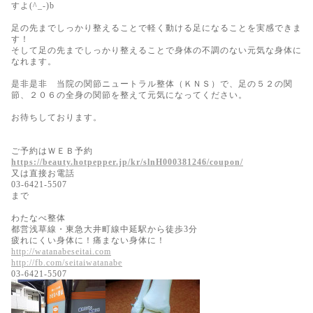
すよ(^_-)b
足の先までしっかり整えることで軽く動ける足になることを実感できま
す！
そして足の先までしっかり整えることで身体の不調のない元気な身体に
なれます。
是非是非 当院の関節ニュートラル整体（ＫＮＳ）で、足の５２の関
節、２０６の全身の関節を整えて元気になってください。
お待ちしております。
ご予約はＷＥＢ予約
https://beauty.hotpepper.jp/kr/slnH000381246/coupon/
又は直接お電話
03-6421-5507
まで
わたなべ整体
都営浅草線・東急大井町線中延駅から徒歩3分
疲れにくい身体に！痛まない身体に！
http://watanabeseitai.com
http://fb.com/seitaiwatanabe
03-6421-5507