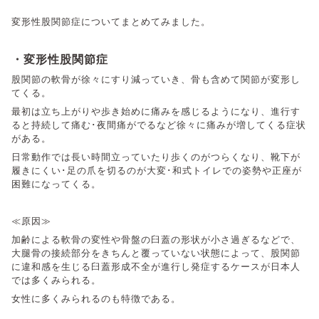
変形性股関節症についてまとめてみました。
・変形性股関節症
股関節の軟骨が徐々にすり減っていき、骨も含めて関節が変形し
てくる。
最初は立ち上がりや歩き始めに痛みを感じるようになり、進行す
ると持続して痛む･夜間痛がでるなど徐々に痛みが増してくる症状
がある。
日常動作では長い時間立っていたり歩くのがつらくなり、靴下が
履きにくい･足の爪を切るのが大変･和式トイレでの姿勢や正座が
困難になってくる。
≪原因≫
加齢による軟骨の変性や骨盤の臼蓋の形状が小さ過ぎるなどで、
大腿骨の接続部分をきちんと覆っていない状態によって、股関節
に違和感を生じる臼蓋形成不全が進行し発症するケースが日本人
では多くみられる。
女性に多くみられるのも特徴である。