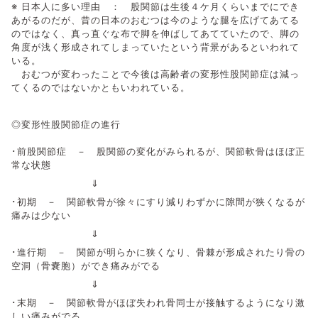
※ 日本人に多い理由 ： 股関節は生後４ケ月くらいまでにでき
あがるのだが、昔の日本のおむつは今のような腿を広げてあてる
のではなく、真っ直ぐな布で脚を伸ばしてあてていたので、脚の
角度が浅く形成されてしまっていたという背景があるといわれて
いる。
おむつが変わったことで今後は高齢者の変形性股関節症は減っ
てくるのではないかともいわれている。
◎変形性股関節症の進行
･前股関節症 － 股関節の変化がみられるが、関節軟骨はほぼ正
常な状態
⇓
･初期 － 関節軟骨が徐々にすり減りわずかに隙間が狭くなるが
痛みは少ない
⇓
･進行期 － 関節が明らかに狭くなり、骨棘が形成されたり骨の
空洞（骨嚢胞）ができ痛みがでる
⇓
･末期 － 関節軟骨がほぼ失われ骨同士が接触するようになり激
しい痛みがでる